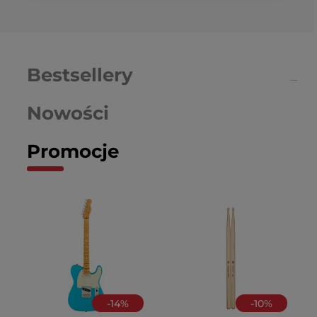
Bestsellery
Nowości
Promocje
-
14
%
-
10
%