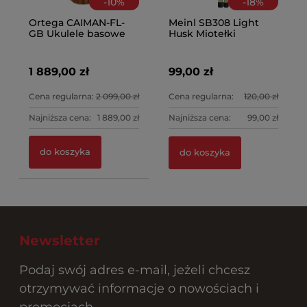
-
10
%
-
18
%
Ortega CAIMAN-FL-
Meinl SB308 Light
GB Ukulele basowe
Husk Miotełki
fretless
1 889,00 zł
99,00 zł
Cena regularna:
2 099,00 zł
Cena regularna:
120,00 zł
Najniższa cena:
1 889,00 zł
Najniższa cena:
99,00 zł
do koszyka
do koszyka
Newsletter
Podaj swój adres e-mail, jeżeli chcesz
otrzymywać informacje o nowościach i
promocjach.