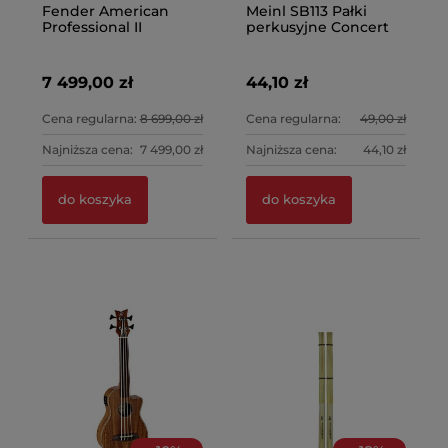
Fender American
Meinl SB113 Pałki
Professional II
perkusyjne Concert
Telecaster MN MBL
SD1
7 499,00 zł
44,10 zł
Cena regularna:
8 699,00 zł
Cena regularna:
49,00 zł
Najniższa cena:
7 499,00 zł
Najniższa cena:
44,10 zł
do koszyka
do koszyka
Gr
Ar
ku
1 
20