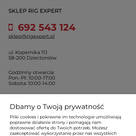
SKLEP RIG EXPERT
692 543 124
sklep@rigexpert.pl
ul. Kopernika 11J
58-200 Dzierżoniów
Godzinny otwarcia:
Pon.-Pt: 10:00-17:00
Sobota: 10:00-14:00
Zakupy
Dbamy o Twoją prywatność
Pliki cookies i pokrewne im technologie umożliwiają
Sklep
poprawne działanie strony i pomagają nam
dostosować ofertę do Twoich potrzeb. Możesz
zaakceptować wykorzystanie przez nas wszystkich